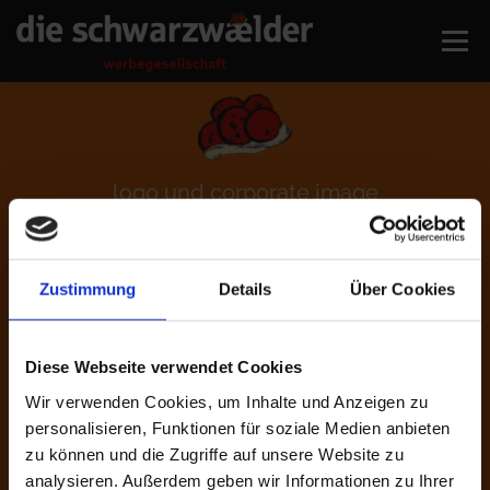
Menü
über uns
grafik
werbetechnik
logo und corporate image
druckerzeugnisse
gallery
aktuelles
kontakt
Zustimmung
Details
Über Cookies
Ob Sie mit einer vagen Idee oder mit festen Vorstellungen
zu uns kommen,
wir realisieren für Sie jedes Vorhaben.
Diese Webseite verwendet Cookies
Wir entwerfen Unternehmenslogos, Corporate Wear
Wir verwenden Cookies, um Inhalte und Anzeigen zu
(Arbeitskleidung), Briefbögen, Briefumschläge,
personalisieren, Funktionen für soziale Medien anbieten
Visitenkarten, Prospekte, Flyer, Faltkarten, Firmenblöcke,
zu können und die Zugriffe auf unsere Website zu
Anzeigen, Stempel… und Vieles mehr!
analysieren. Außerdem geben wir Informationen zu Ihrer