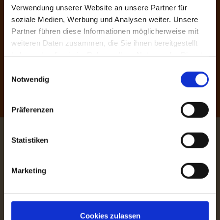
Verwendung unserer Website an unsere Partner für
soziale Medien, Werbung und Analysen weiter. Unsere
Partner führen diese Informationen möglicherweise mit
weiteren Daten zusammen, die Sie ihnen bereitgestellt
haben oder die sie im Rahmen Ihrer Nutzung der Dienste
gesammelt haben.
Einwilligungsauswahl
Notwendig
Präferenzen
Statistiken
die schwarzwälder werbegesellschaft
Tel. 07634 38 82 | Fax 07634 18 23
Marketing
Rotlaubstraße 15, 79427 Eschbach
info@dieschwarzwaelder.de
Öffungszeiten:
Cookies zulassen